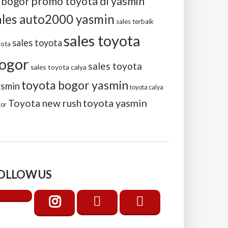
i bogor
promo toyota di yasmin
ales auto2000 yasmin
sales terbaik
sales toyota
sales toyota
yota
ogor
sales toyota
sales toyota calya
toyota bogor yasmin
asmin
toyota calya
toyota yasmin
Toyota new rush
gor
OLLOW US