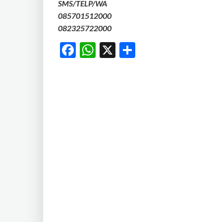
SMS/TELP/WA
085701512000
082325722000
Facebook
WhatsApp
X
Share