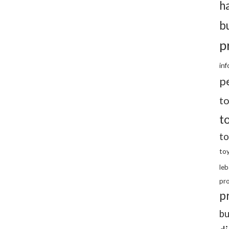
h
bu
p
inf
p
t
t
to
toy
leb
pr
p
bu