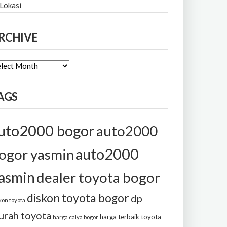
 Lokasi
RCHIVE
CHIVE
AGS
uto2000 bogor
auto2000
auto2000
ogor yasmin
asmin
dealer toyota bogor
diskon toyota bogor
dp
kon toyota
urah toyota
harga terbaik toyota
harga calya bogor