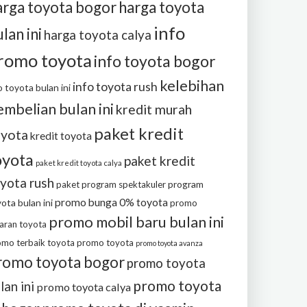
arga toyota bogor
harga toyota
info
lan ini
harga toyota calya
romo toyota
info toyota bogor
kelebihan
info toyota rush
o toyota bulan ini
embelian bulan ini
kredit murah
paket kredit
oyota
kredit toyota
oyota
paket kredit
paket kredit toyota calya
yota rush
program
paket program spektakuler
promo bunga 0% toyota
ota bulan ini
promo
promo mobil baru bulan ini
aran toyota
omo terbaik toyota
promo toyota
promo toyota avanza
romo toyota bogor
promo toyota
promo toyota
lan ini
promo toyota calya