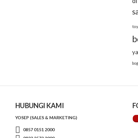
d
s
to
b
y
bo
HUBUNGI KAMI
F
YOSEP (SALES & MARKETING)
0857 0151 2000