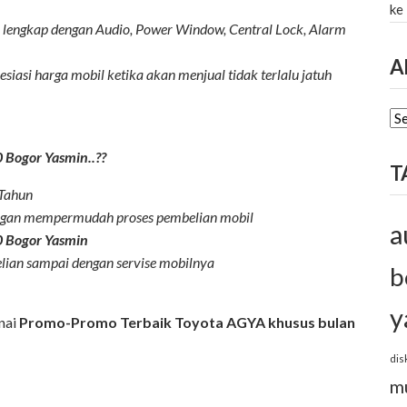
ke
h lengkap dengan Audio, Power Window, Central Lock, Alarm
A
esiasi harga mobil ketika akan menjual tidak terlalu jatuh
AR
Bogor Yasmin..??
T
 Tahun
ngan mempermudah proses pembelian mobil
a
 Bogor Yasmin
ian sampai dengan servise mobilnya
b
y
nai
Promo-Promo Terbaik Toyota AGYA khusus bulan
dis
m