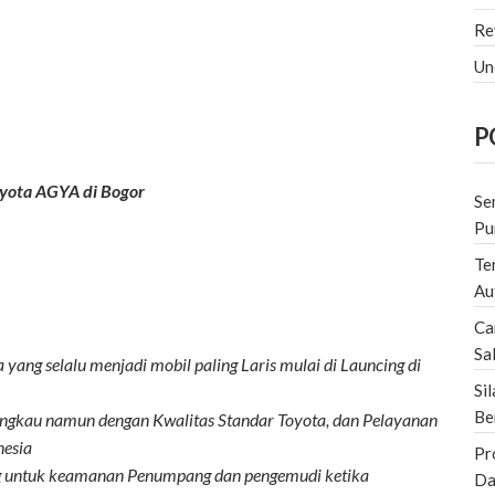
Re
Un
P
yota AGYA di Bogor
Se
Pu
Te
Au
Ca
Sa
ang selalu menjadi mobil paling Laris mulai di Launcing di
Si
Be
angkau namun dengan Kwalitas Standar Toyota, dan Pelayanan
nesia
Pr
g untuk keamanan Penumpang dan pengemudi ketika
Da