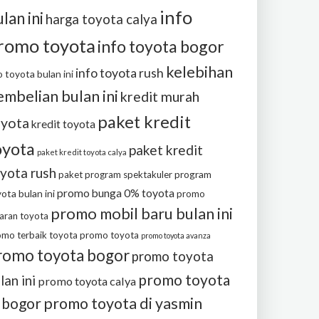
info
lan ini
harga toyota calya
romo toyota
info toyota bogor
kelebihan
info toyota rush
o toyota bulan ini
embelian bulan ini
kredit murah
paket kredit
oyota
kredit toyota
oyota
paket kredit
paket kredit toyota calya
yota rush
program
paket program spektakuler
promo bunga 0% toyota
ota bulan ini
promo
promo mobil baru bulan ini
aran toyota
omo terbaik toyota
promo toyota
promo toyota avanza
romo toyota bogor
promo toyota
promo toyota
lan ini
promo toyota calya
i bogor
promo toyota di yasmin