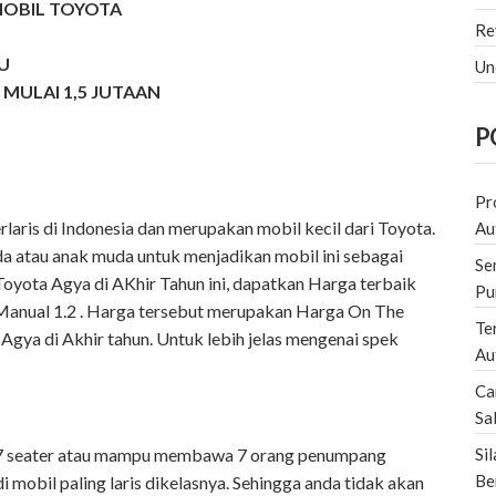
MOBIL TOYOTA
Re
U
Un
MULAI 1,5 JUTAAN
P
Pr
aris di Indonesia dan merupakan mobil kecil dari Toyota.
Au
a atau anak muda untuk menjadikan mobil ini sebagai
Se
Toyota Agya di AKhir Tahun ini, dapatkan Harga terbaik
Pu
Manual 1.2 . Harga tersebut merupakan Harga On The
Te
gya di Akhir tahun. Untuk lebih jelas mengenai spek
Au
Ca
Sa
Si
 7 seater atau mampu membawa 7 orang penumpang
Be
 mobil paling laris dikelasnya. Sehingga anda tidak akan