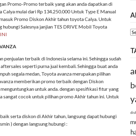
ngan Promo-Promo terbaik yang akan anda dapatkan di
ta Calya mulai dari Rp 134.250.000 Untuk Type E Manual
A
ermasuk Promo Diskon Akhir tahun toyota Calya. Untuk
ng hubungi Salesnya janjian TES DRIVE Mobil Toyota
AR
SINI
AVANZA
T
penjualan terbaik di Indonesia selama ini. Sehingga sudah
 aftersales seperti purna jual kembali. Sehingga buat anda
a
puh segala medan, Toyota avanza merupakan pilihan
new avanza memberikan promo terbaik dengan Diskon
b
menguntungkan untuk anda. dengan spesifikasi fitur yang
y
sangat cocok untuk pilihan promo Akhir tahun ini. Untuk
dis
ik serta diskon di Akhir tahun, langsung dapat hubungi
m
min ) dengan langsung hubungi :
h