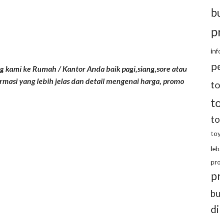
bu
p
inf
p
kami ke Rumah / Kantor Anda baik pagi,siang,sore atau
masi yang lebih jelas dan detail mengenai harga, promo
t
t
to
toy
leb
pr
p
bu
d