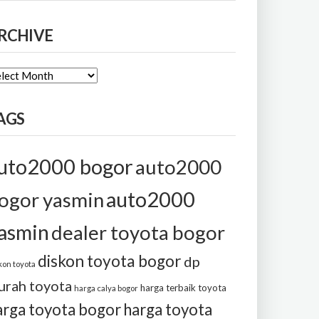
RCHIVE
CHIVE
AGS
uto2000 bogor
auto2000
auto2000
ogor yasmin
asmin
dealer toyota bogor
diskon toyota bogor
dp
kon toyota
urah toyota
harga terbaik toyota
harga calya bogor
arga toyota bogor
harga toyota