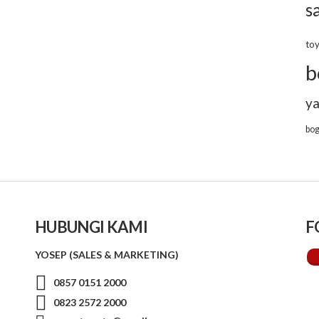
s
to
b
y
bo
HUBUNGI KAMI
F
YOSEP (SALES & MARKETING)
0857 0151 2000
0823 2572 2000