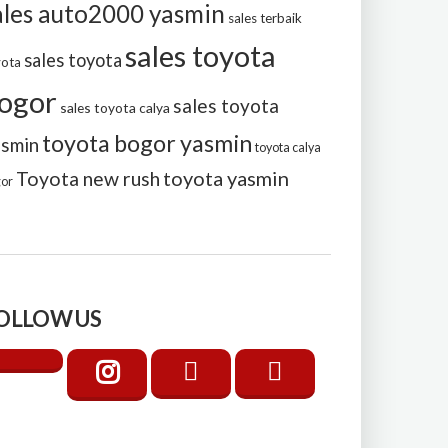
ales auto2000 yasmin
sales terbaik
sales toyota
sales toyota
yota
ogor
sales toyota
sales toyota calya
toyota bogor yasmin
asmin
toyota calya
toyota yasmin
Toyota new rush
gor
OLLOW US