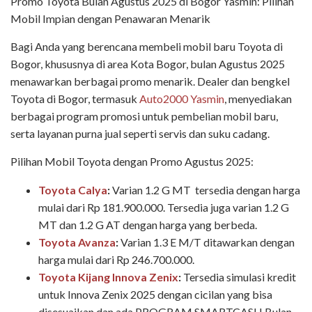
Promo Toyota Bulan Agustus 2025 di Bogor Yasmin: Pilihan
Mobil Impian dengan Penawaran Menarik
Bagi Anda yang berencana membeli mobil baru Toyota di
Bogor, khususnya di area Kota Bogor, bulan Agustus 2025
menawarkan berbagai promo menarik. Dealer dan bengkel
Toyota di Bogor, termasuk
Auto2000 Yasmin
, menyediakan
berbagai program promosi untuk pembelian mobil baru,
serta layanan purna jual seperti servis dan suku cadang.
Pilihan Mobil Toyota dengan Promo Agustus 2025:
Toyota Calya
:
Varian 1.2 G MT
tersedia dengan harga
mulai dari Rp 181.900.000. Tersedia juga varian 1.2 G
MT dan 1.2 G AT dengan harga yang berbeda.
Toyota Avanza
:
Varian 1.3 E M/T ditawarkan dengan
harga mulai dari Rp 246.700.000.
Toyota Kijang Innova Zenix
:
Tersedia simulasi kredit
untuk Innova Zenix 2025 dengan cicilan yang bisa
disesuaikan dan ada PROGRAM SMARTCASH Bulan