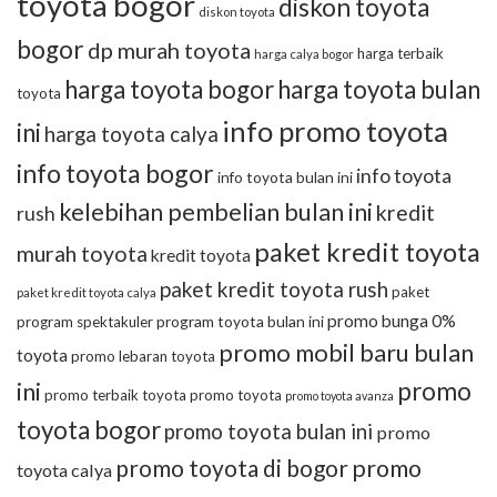
toyota bogor
diskon toyota
diskon toyota
bogor
dp murah toyota
harga terbaik
harga calya bogor
harga toyota bogor
harga toyota bulan
toyota
info promo toyota
ini
harga toyota calya
info toyota bogor
info toyota
info toyota bulan ini
kelebihan pembelian bulan ini
kredit
rush
paket kredit toyota
murah toyota
kredit toyota
paket kredit toyota rush
paket
paket kredit toyota calya
promo bunga 0%
program toyota bulan ini
program spektakuler
promo mobil baru bulan
toyota
promo lebaran toyota
promo
ini
promo terbaik toyota
promo toyota
promo toyota avanza
toyota bogor
promo toyota bulan ini
promo
promo toyota di bogor
promo
toyota calya